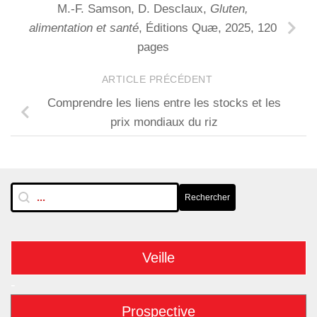
M.-F. Samson, D. Desclaux,
Gluten,
alimentation et santé
, Éditions Quæ, 2025, 120
pages
ARTICLE PRÉCÉDENT
Comprendre les liens entre les stocks et les
prix mondiaux du riz
RechTextuelle-BarreLat
Rechercher
Rechercher
Veille
-
Prospective