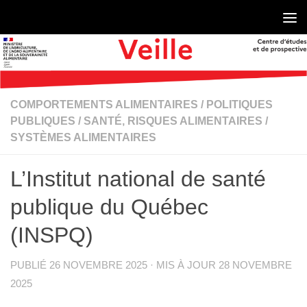
Skip to content
COMPORTEMENTS ALIMENTAIRES
/
POLITIQUES
PUBLIQUES
/
SANTÉ, RISQUES ALIMENTAIRES
/
SYSTÈMES ALIMENTAIRES
L’Institut national de santé
publique du Québec
(INSPQ)
PUBLIÉ
26 NOVEMBRE 2025
· MIS À JOUR
28 NOVEMBRE
2025