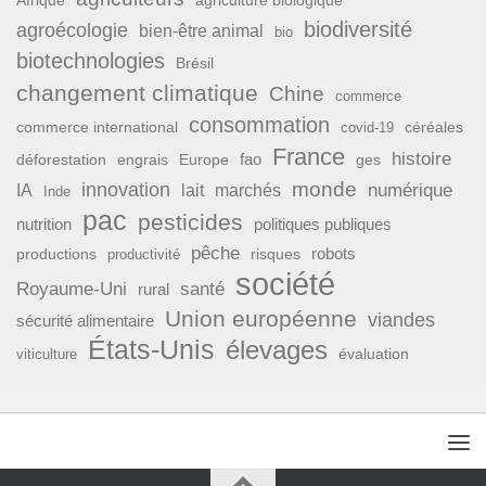
Afrique
agriculture biologique
biodiversité
agroécologie
bien-être animal
bio
biotechnologies
Brésil
changement climatique
Chine
commerce
consommation
commerce international
covid-19
céréales
France
histoire
fao
déforestation
ges
engrais
Europe
monde
innovation
numérique
IA
lait
marchés
Inde
pac
pesticides
nutrition
politiques publiques
pêche
productions
risques
robots
productivité
société
Royaume-Uni
santé
rural
Union européenne
viandes
sécurité alimentaire
États-Unis
élevages
évaluation
viticulture