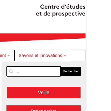
ent
Savoirs et innovations
RechTextuelle-BarreLat
Rechercher
Rechercher
Veille
-