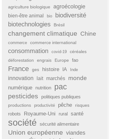
agroécologie
agriculture biologique
biodiversité
bien-être animal
bio
biotechnologies
Brésil
changement climatique
Chine
commerce international
commerce
consommation
covid-19
céréales
fao
déforestation
engrais
Europe
France
histoire
IA
ges
Inde
monde
innovation
lait
marchés
pac
numérique
nutrition
pesticides
politiques publiques
pêche
productions
risques
productivité
Royaume-Uni
santé
rural
robots
société
sécurité alimentaire
Union européenne
viandes