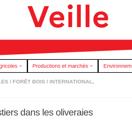
ricoles
Productions et marchés
Environnem
LES
/
FORÊT BOIS
/
INTERNATIONAL,
iers dans les oliveraies