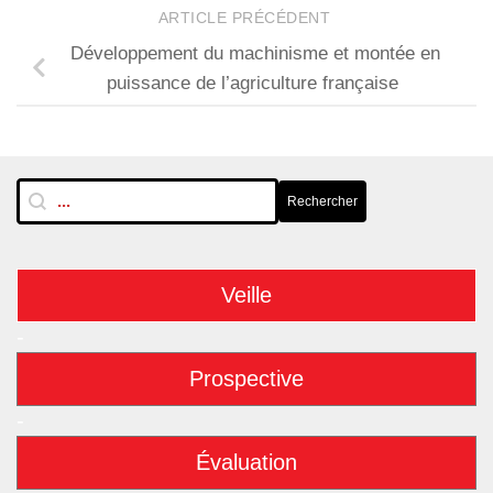
ARTICLE PRÉCÉDENT
Développement du machinisme et montée en
puissance de l’agriculture française
RechTextuelle-BarreLat
Rechercher
Rechercher
Veille
-
Prospective
-
Évaluation