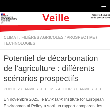
Skip to content
CLIMAT
/
FILIÈRES AGRICOLES
/
PROSPECTIVE
/
TECHNOLOGIES
Potentiel de décarbonation
de l’agriculture : différents
scénarios prospectifs
PUBLIÉ
28 JANVIER 2026
· MIS À JOUR
30 JANVIER 2026
En novembre 2025, le
think tank
Institute for European
Environmental Policy a sorti un rapport comparant les