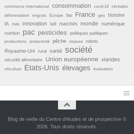
consommation
commerce international
covid-19
céréales
France
histoire
fao
déforestation
ges
engrais
Europe
monde
innovation
numérique
IA
lait
marchés
Inde
pac
pesticides
nutrition
politiques publiques
pêche
productions
risques
robots
productivité
société
Royaume-Uni
santé
rural
Union européenne
viandes
sécurité alimentaire
États-Unis
élevages
évaluation
viticulture
Blog de veille du Centre d'études et de prospective ©
2026. Tous droits réservés.