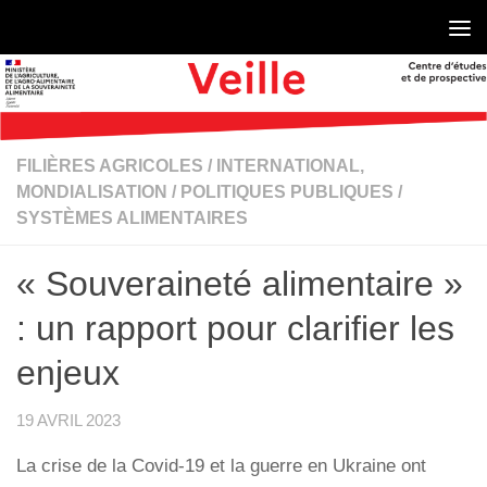
Skip to content
FILIÈRES AGRICOLES
/
INTERNATIONAL,
MONDIALISATION
/
POLITIQUES PUBLIQUES
/
SYSTÈMES ALIMENTAIRES
« Souveraineté alimentaire »
: un rapport pour clarifier les
enjeux
19 AVRIL 2023
La crise de la Covid-19 et la guerre en Ukraine ont