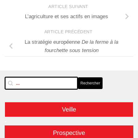
ARTICLE SUIVANT
L’agriculture et ses actifs en images
ARTICLE PRÉCÉDENT
La stratégie européenne
De la ferme à la
fourchette sous tension
RechTextuelle-BarreLat
Rechercher
Rechercher
Veille
-
Prospective