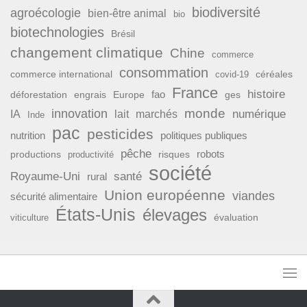
biodiversité
agroécologie
bien-être animal
bio
biotechnologies
Brésil
changement climatique
Chine
commerce
consommation
commerce international
covid-19
céréales
France
histoire
fao
déforestation
ges
engrais
Europe
monde
innovation
numérique
IA
lait
marchés
Inde
pac
pesticides
nutrition
politiques publiques
pêche
productions
risques
robots
productivité
société
Royaume-Uni
santé
rural
Union européenne
viandes
sécurité alimentaire
États-Unis
élevages
évaluation
viticulture