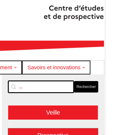
ement
Savoirs et innovations
RechTextuelle-BarreLat
Rechercher
Rechercher
Veille
-