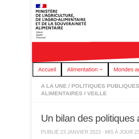
Skip to content
Accueil
Alimentation
Mondes ag
A LA UNE
/
POLITIQUES PUBLIQUE
ALIMENTAIRES
/
VEILLE
Un bilan des politiques 
PUBLIÉ
23 JANVIER 2023
· MIS À JOUR
2