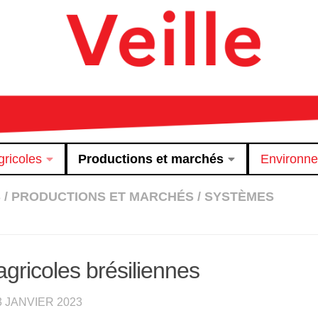
ricoles
Productions et marchés
Environn
S
/
PRODUCTIONS ET MARCHÉS
/
SYSTÈMES
agricoles brésiliennes
3 JANVIER 2023