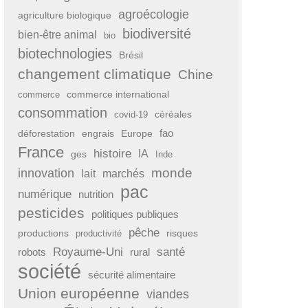
agroécologie
agriculture biologique
biodiversité
bien-être animal
bio
biotechnologies
Brésil
changement climatique
Chine
commerce international
commerce
consommation
covid-19
céréales
fao
déforestation
engrais
Europe
France
histoire
IA
ges
Inde
monde
innovation
lait
marchés
pac
numérique
nutrition
pesticides
politiques publiques
pêche
productions
risques
productivité
Royaume-Uni
santé
rural
robots
société
sécurité alimentaire
Union européenne
viandes