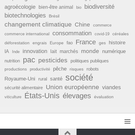
biodiversité
agroécologie
bien-être animal
bio
biotechnologies
Brésil
changement climatique
Chine
commerce
consommation
commerce international
covid-19
céréales
France
histoire
fao
déforestation
ges
engrais
Europe
monde
innovation
numérique
IA
lait
marchés
Inde
pac
pesticides
nutrition
politiques publiques
pêche
productions
risques
robots
productivité
société
Royaume-Uni
santé
rural
Union européenne
viandes
sécurité alimentaire
États-Unis
élevages
évaluation
viticulture