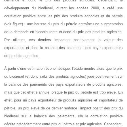
demande et donc le prix des produits agricoles. Cependant, le
développement du biodiesel,
durant les années 2000,
a cré
é
une
corrélation positive entre le
s
prix des produits agricoles
et
du
pétrole
(voir figure) :
une hausse du prix du pétrole entraîne une augmentation
de la demande
en
biocarburants et do
nc
du prix des
produits agricoles
.
Par ailleurs, ces derniers impact
ent
positivement la valeur des
exportations et donc la balance des paiements des pays exportateurs
de produits agricoles.
À
partir d’une estimation économétrique, l
‘étude montre
alors
que
le
prix
du biodiesel (et donc
ce
lui
des produits agricoles)
joue
positivement
sur
la balance des paiements des pays exportateurs de produits agricoles,
mais que
cet effet s’annule
lorsque
le prix du pétrole est trop élevé
.
En
effet, p
our
un pays exportateur de produits agricoles
et
importateur de
pétrole, un prix élevé d
e ce dernier
renforce
l’impact positif
des prix
du
biodiesel
sur l
a balance des paiements,
via
la corrélation positive
décrite précédemment
entre
prix du
pétrole et prix agricoles. Cependant,