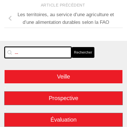
ARTICLE PRÉCÉDENT
Les territoires, au service d’une agriculture et
d’une alimentation durables selon la FAO
RechTextuelle-BarreLat
Rechercher
Rechercher
Veille
-
Prospective
-
Évaluation