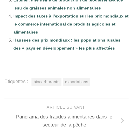
Estener, une usine de production de biodiesel avancé
issu de graisses animales non alimentaires
Impact des taxes à l’exportation sur les prix mondiaux et
le commerce international de produits agricoles et
alimentaires
Hausses des prix mondiaux : les populations rurales
des « pays en développement » les plus affectées
Étiquettes :
biocarburants
exportations
ARTICLE SUIVANT
Panorama des fraudes alimentaires dans le
secteur de la pêche