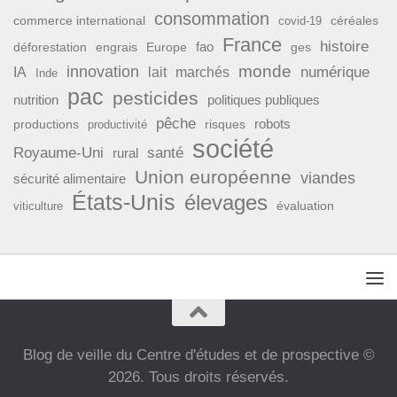
consommation
commerce international
covid-19
céréales
France
histoire
fao
déforestation
ges
engrais
Europe
monde
innovation
numérique
IA
lait
marchés
Inde
pac
pesticides
nutrition
politiques publiques
pêche
productions
risques
robots
productivité
société
Royaume-Uni
santé
rural
Union européenne
viandes
sécurité alimentaire
États-Unis
élevages
évaluation
viticulture
Blog de veille du Centre d'études et de prospective ©
2026. Tous droits réservés.