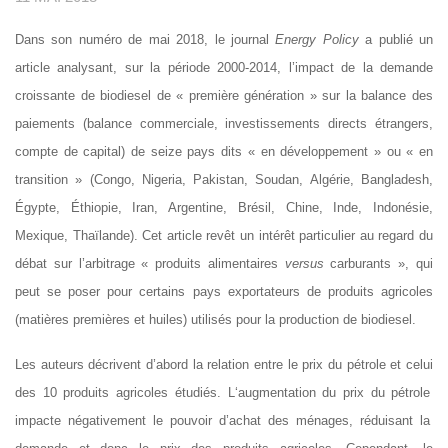
Dans son numéro de mai 2018, le journal
Energy Policy
a publié un
article analysant, sur la période 2000-2014, l’impact de la demande
croissante de biodiesel de « première génération » sur la balance des
paiements
(balance commerciale, investissements directs étrangers,
compte de capital)
de seize pays dits « en développement » ou « en
transition » (Congo, Nigeria, Pakistan, Soudan, Algérie, Bangladesh,
Égypte, Éthiopie, Iran, Argentine, Brésil, Chine, Inde, Indonésie,
Mexique, Thaïlande). Cet article revêt un intérêt particulier au regard du
débat sur l’arbitrage « produits alimentaires
versus
carburants », qui
peut se poser pour certains pays exportateurs de produits agricoles
(matières premières et huiles) utilisés pour la production de biodiesel
.
Les auteurs
décrivent
d’abord
la
relation entre le prix du pétrole
et
celui
des
10
produits agricoles
étudiés
. L
‘augmentation du
prix du pétrole
impacte
négativement
le pouvoir d’achat des ménages, rédui
sant
la