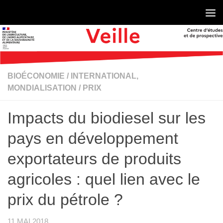
Skip to content
BIOÉCONOMIE
/
INTERNATIONAL,
MONDIALISATION
/
PRIX
Impacts du biodiesel sur les
pays en développement
exportateurs de produits
agricoles : quel lien avec le
prix du pétrole ?
11 MAI 2018