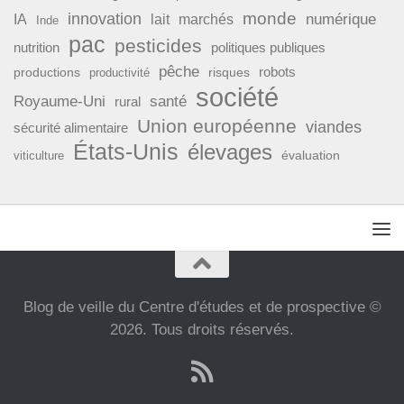
monde
innovation
numérique
IA
lait
marchés
Inde
pac
pesticides
nutrition
politiques publiques
pêche
productions
risques
robots
productivité
société
Royaume-Uni
santé
rural
Union européenne
viandes
sécurité alimentaire
États-Unis
élevages
évaluation
viticulture
Blog de veille du Centre d'études et de prospective ©
2026. Tous droits réservés.