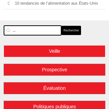
10 tendances de l’alimentation aux États-Unis
RechTextuelle-BarreLat
Rechercher
Rechercher
Veille
-
Prospective
-
Évaluation
-
Politiques publiques