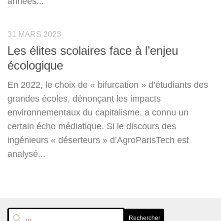
années...
31 MARS 2023
Les élites scolaires face à l’enjeu
écologique
En 2022, le choix de « bifurcation » d’étudiants des
grandes écoles, dénonçant les impacts
environnementaux du capitalisme, a connu un
certain écho médiatique. Si le discours des
ingénieurs « déserteurs » d’AgroParisTech est
analysé...
RechTextuelle-BarreLat
Rechercher
Rechercher