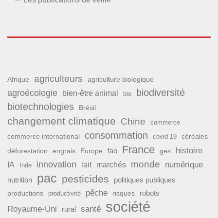
agriculteurs
Afrique
agriculture biologique
biodiversité
agroécologie
bien-être animal
bio
biotechnologies
Brésil
changement climatique
Chine
commerce
consommation
commerce international
covid-19
céréales
France
histoire
fao
déforestation
ges
engrais
Europe
monde
innovation
numérique
IA
lait
marchés
Inde
pac
pesticides
nutrition
politiques publiques
pêche
productions
risques
robots
productivité
société
Royaume-Uni
santé
rural