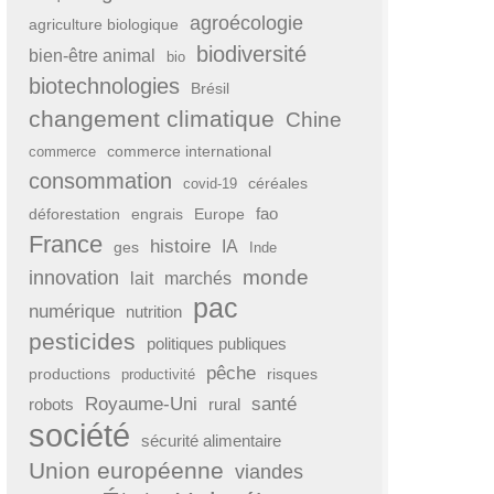
agroécologie
agriculture biologique
biodiversité
bien-être animal
bio
biotechnologies
Brésil
changement climatique
Chine
commerce international
commerce
consommation
covid-19
céréales
fao
déforestation
engrais
Europe
France
histoire
IA
ges
Inde
monde
innovation
lait
marchés
pac
numérique
nutrition
pesticides
politiques publiques
pêche
productions
risques
productivité
Royaume-Uni
santé
rural
robots
société
sécurité alimentaire
Union européenne
viandes