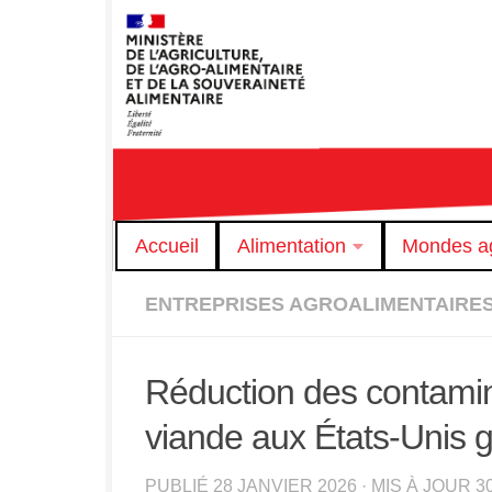
Skip to content
Accueil
Alimentation
Mondes ag
ENTREPRISES AGROALIMENTAIRE
Réduction des contamina
viande aux États-Unis gr
PUBLIÉ
28 JANVIER 2026
· MIS À JOUR
3