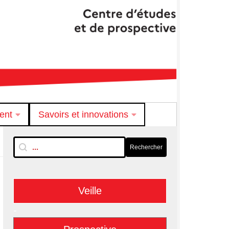
ent
Savoirs et innovations
RechTextuelle-BarreLat
Rechercher
Rechercher
Veille
-