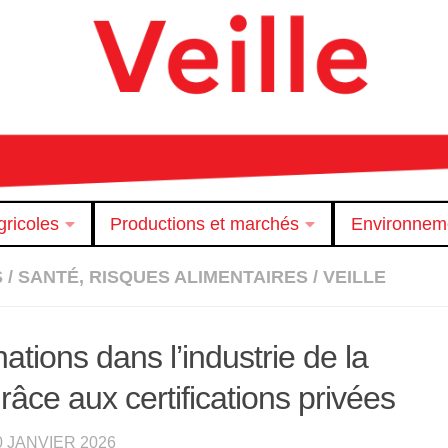
ricoles
Productions et marchés
Environnem
S
/
SANTÉ, RISQUES ALIMENTAIRES
/
VEILLE
tions dans l’industrie de la
âce aux certifications privées
0 JANVIER 2026