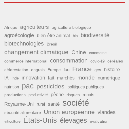
agriculteurs
Afrique
agriculture biologique
biodiversité
agroécologie
bien-être animal
bio
biotechnologies
Brésil
changement climatique
Chine
commerce
consommation
commerce international
covid-19
céréales
France
histoire
fao
déforestation
ges
engrais
Europe
monde
innovation
numérique
IA
lait
marchés
Inde
pac
pesticides
nutrition
politiques publiques
pêche
productions
risques
robots
productivité
société
Royaume-Uni
santé
rural
Union européenne
viandes
sécurité alimentaire
États-Unis
élevages
évaluation
viticulture