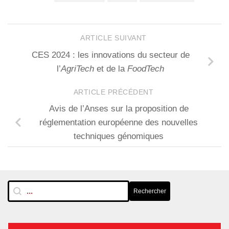
ARTICLE SUIVANT
CES 2024 : les innovations du secteur de
l’
AgriTech
et de la
FoodTech
ARTICLE PRÉCÉDENT
Avis de l’Anses sur la proposition de
réglementation européenne des nouvelles
techniques génomiques
RechTextuelle-BarreLat
Rechercher
Rechercher