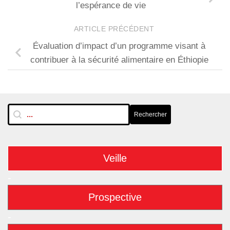
l’espérance de vie
ARTICLE PRÉCÉDENT
Évaluation d’impact d’un programme visant à
contribuer à la sécurité alimentaire en Éthiopie
RechTextuelle-BarreLat
Rechercher
Rechercher
Veille
-
Prospective
-