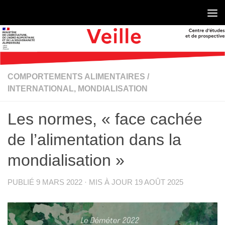
Skip to content
COMPORTEMENTS ALIMENTAIRES
/
INTERNATIONAL, MONDIALISATION
Les normes, « face cachée
de l’alimentation dans la
mondialisation »
PUBLIÉ
9 MARS 2022
· MIS À JOUR
19 AOÛT 2025