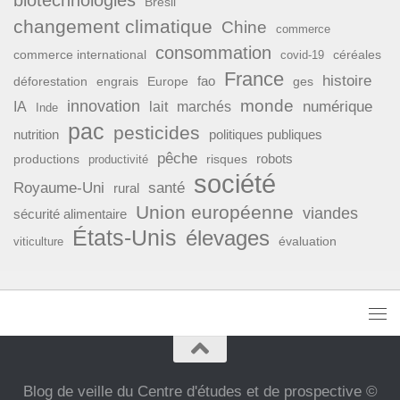
biotechnologies
Brésil
changement climatique
Chine
commerce
consommation
commerce international
covid-19
céréales
France
histoire
fao
déforestation
ges
engrais
Europe
monde
innovation
numérique
IA
lait
marchés
Inde
pac
pesticides
nutrition
politiques publiques
pêche
productions
risques
robots
productivité
société
Royaume-Uni
santé
rural
Union européenne
viandes
sécurité alimentaire
États-Unis
élevages
évaluation
viticulture
Blog de veille du Centre d'études et de prospective ©