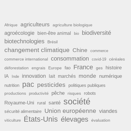
agriculteurs
Afrique
agriculture biologique
biodiversité
agroécologie
bien-être animal
bio
biotechnologies
Brésil
changement climatique
Chine
commerce
consommation
commerce international
covid-19
céréales
France
histoire
fao
déforestation
ges
engrais
Europe
monde
innovation
numérique
IA
lait
marchés
Inde
pac
pesticides
nutrition
politiques publiques
pêche
productions
risques
robots
productivité
société
Royaume-Uni
santé
rural
Union européenne
viandes
sécurité alimentaire
États-Unis
élevages
évaluation
viticulture