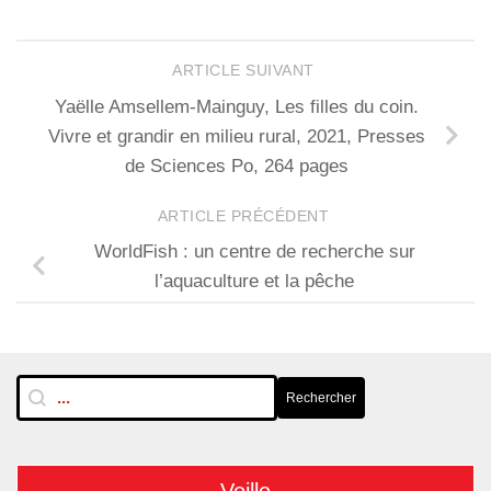
ARTICLE SUIVANT
Yaëlle Amsellem-Mainguy, Les filles du coin.
Vivre et grandir en milieu rural, 2021, Presses
de Sciences Po, 264 pages
ARTICLE PRÉCÉDENT
WorldFish : un centre de recherche sur
l’aquaculture et la pêche
RechTextuelle-BarreLat
Rechercher
Rechercher