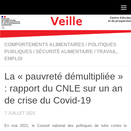
Skip to content
COMPORTEMENTS ALIMENTAIRES
/
POLITIQUES
PUBLIQUES
/
SÉCURITÉ ALIMENTAIRE
/
TRAVAIL,
EMPLOI
La « pauvreté démultipliée »
: rapport du CNLE sur un an
de crise du Covid-19
7 JUILLET 2021
En mai 2021, le Conseil national des politiques de lutte contre la