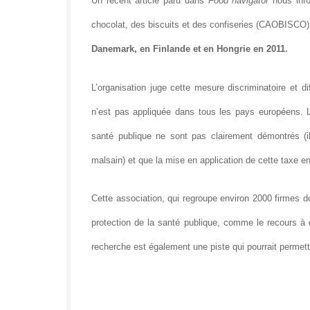
Un récent article paru dans
Food navigator
nous info
chocolat, des biscuits et des confiseries (CAOBISCO)
Danemark, en Finlande et en Hongrie en 2011.
L’organisation juge cette mesure discriminatoire et d
n’est pas appliquée dans tous les pays européens. 
santé publique ne sont pas clairement démontrés (il
malsain) et que la mise en application de cette taxe en
Cette association, qui regroupe environ 2000 firmes d
protection de la santé publique, comme le recours à d
recherche est également une piste qui pourrait permettr