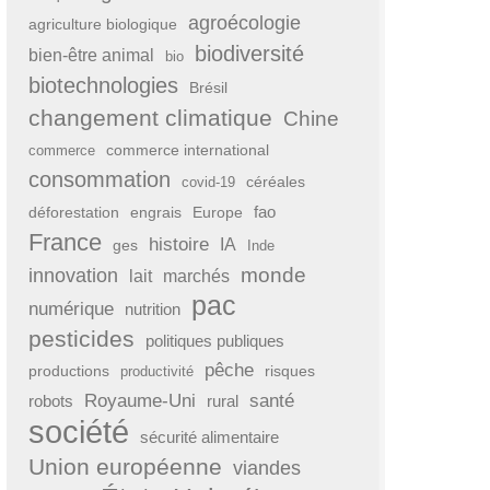
agroécologie
agriculture biologique
biodiversité
bien-être animal
bio
biotechnologies
Brésil
changement climatique
Chine
commerce international
commerce
consommation
covid-19
céréales
fao
déforestation
engrais
Europe
France
histoire
IA
ges
Inde
monde
innovation
lait
marchés
pac
numérique
nutrition
pesticides
politiques publiques
pêche
productions
risques
productivité
Royaume-Uni
santé
rural
robots
société
sécurité alimentaire
Union européenne
viandes