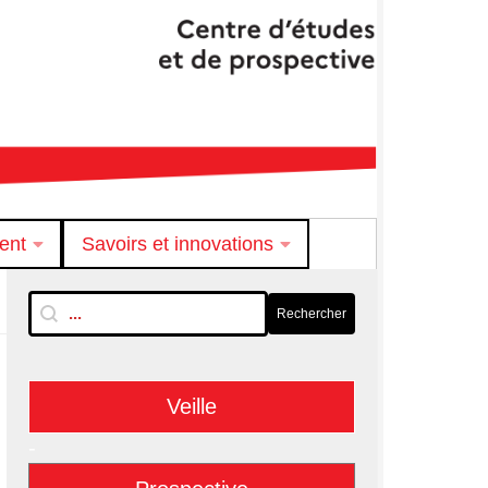
ent
Savoirs et innovations
RechTextuelle-BarreLat
Rechercher
Rechercher
Veille
-