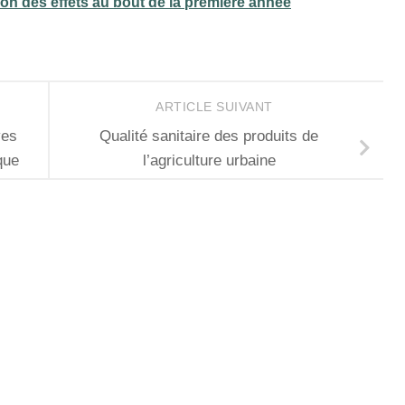
ion des effets au bout de la première année
ARTICLE SUIVANT
ves
Qualité sanitaire des produits de
que
l’agriculture urbaine