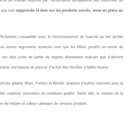
rme du souhait exprimé par l’association européenne des industries du
 que soit
supprimée la taxe sur les produits sucrés, mise en place au
ifficilement compatible avec le fonctionnement du marché du fait qu’elle
Les autres arguments avancés sont que les effets positifs en terme de
 est plus juste de parler de régime alimentaire malsain que d’aliment
traine une baisse du pouvoir d’achat des familles à faible revenu.
ont les géants Mars, Ferrero et Nestlé, propose d’autres mesures pour la
es matières premières de meilleure qualité. Selon elle, le soutien de la
e de réduire la valeur calorique de certains produits.