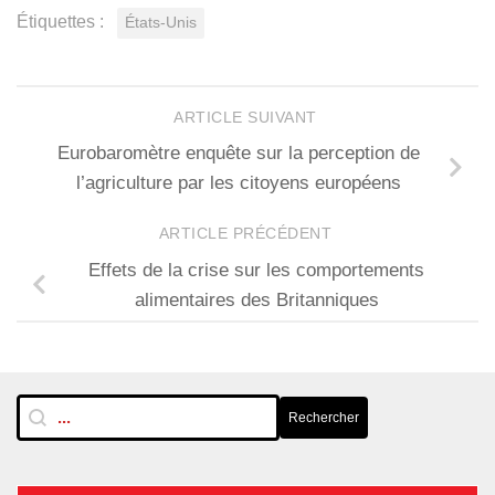
Étiquettes :
États-Unis
ARTICLE SUIVANT
Eurobaromètre enquête sur la perception de
l’agriculture par les citoyens européens
ARTICLE PRÉCÉDENT
Effets de la crise sur les comportements
alimentaires des Britanniques
RechTextuelle-BarreLat
Rechercher
Rechercher