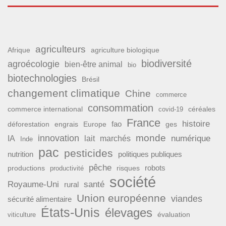
agriculteurs
Afrique
agriculture biologique
biodiversité
agroécologie
bien-être animal
bio
biotechnologies
Brésil
changement climatique
Chine
commerce
consommation
commerce international
covid-19
céréales
France
histoire
fao
déforestation
ges
engrais
Europe
monde
innovation
numérique
IA
lait
marchés
Inde
pac
pesticides
nutrition
politiques publiques
pêche
productions
risques
robots
productivité
société
Royaume-Uni
santé
rural
Union européenne
viandes
sécurité alimentaire
États-Unis
élevages
évaluation
viticulture