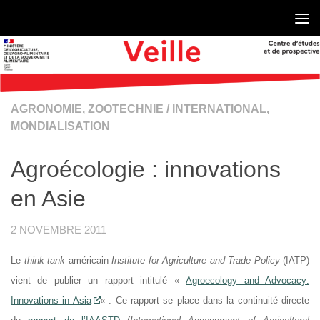
Skip to content
AGRONOMIE, ZOOTECHNIE
/
INTERNATIONAL,
MONDIALISATION
Agroécologie : innovations
en Asie
2 NOVEMBRE 2011
Le
think tank
américain
Institute for Agriculture and Trade Policy
(IATP)
vient de publier un rapport intitulé «
Agroecology and Advocacy:
Innovations in Asia
« . Ce rapport se place dans la continuité directe