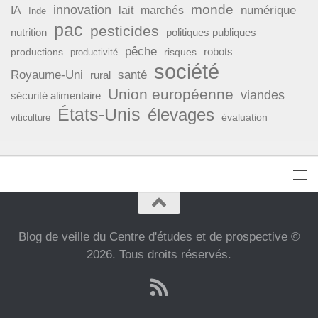
monde
innovation
numérique
IA
lait
marchés
Inde
pac
pesticides
nutrition
politiques publiques
pêche
productions
risques
robots
productivité
société
Royaume-Uni
santé
rural
Union européenne
viandes
sécurité alimentaire
États-Unis
élevages
évaluation
viticulture
Blog de veille du Centre d'études et de prospective ©
2026. Tous droits réservés.