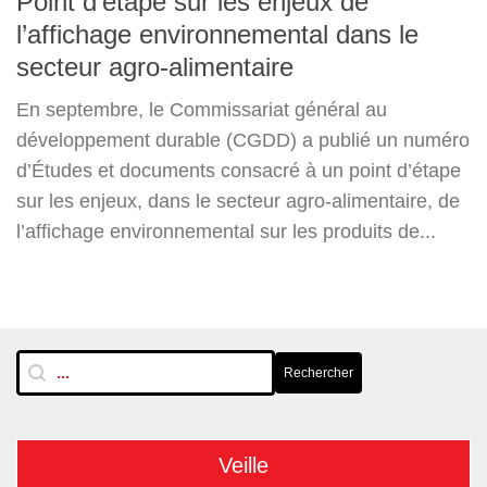
Point d’étape sur les enjeux de
l’affichage environnemental dans le
secteur agro-alimentaire
En septembre, le Commissariat général au
développement durable (CGDD) a publié un numéro
d’Études et documents consacré à un point d’étape
sur les enjeux, dans le secteur agro-alimentaire, de
l’affichage environnemental sur les produits de...
RechTextuelle-BarreLat
Rechercher
Rechercher
Veille