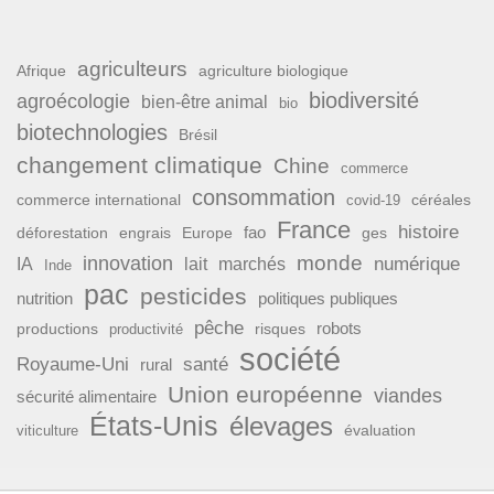
agriculteurs
Afrique
agriculture biologique
biodiversité
agroécologie
bien-être animal
bio
biotechnologies
Brésil
changement climatique
Chine
commerce
consommation
commerce international
covid-19
céréales
France
histoire
fao
déforestation
ges
engrais
Europe
monde
innovation
numérique
IA
lait
marchés
Inde
pac
pesticides
nutrition
politiques publiques
pêche
productions
risques
robots
productivité
société
Royaume-Uni
santé
rural
Union européenne
viandes
sécurité alimentaire
États-Unis
élevages
évaluation
viticulture