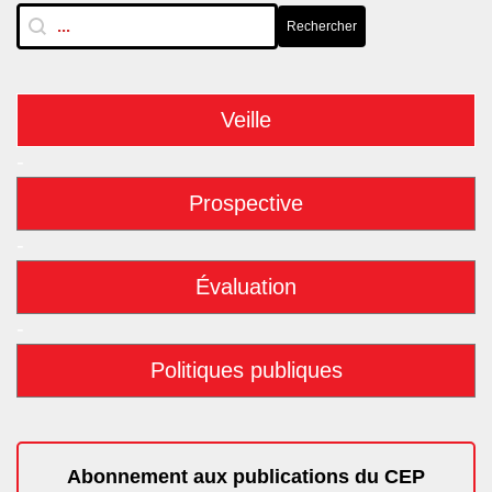
RechTextuelle-BarreLat
Rechercher
Rechercher
Veille
-
Prospective
-
Évaluation
-
Politiques publiques
Abonnement aux publications du CEP