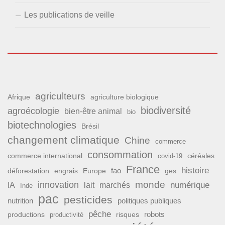
Les publications de veille
agriculteurs
Afrique
agriculture biologique
biodiversité
agroécologie
bien-être animal
bio
biotechnologies
Brésil
changement climatique
Chine
commerce
consommation
commerce international
covid-19
céréales
France
histoire
fao
déforestation
ges
engrais
Europe
monde
innovation
numérique
IA
lait
marchés
Inde
pac
pesticides
nutrition
politiques publiques
pêche
productions
risques
robots
productivité