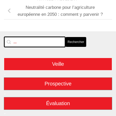
Neutralité carbone pour l’agriculture
européenne en 2050 : comment y parvenir ?
RechTextuelle-BarreLat
Rechercher
Rechercher
Veille
-
Prospective
-
Évaluation
-