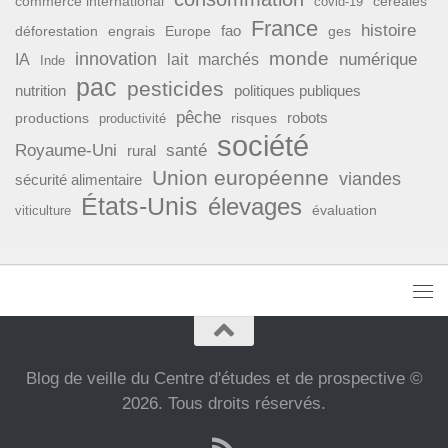
commerce international
covid-19
céréales
France
histoire
fao
déforestation
ges
engrais
Europe
monde
innovation
numérique
IA
lait
marchés
Inde
pac
pesticides
nutrition
politiques publiques
pêche
productions
risques
robots
productivité
société
Royaume-Uni
santé
rural
Union européenne
viandes
sécurité alimentaire
États-Unis
élevages
évaluation
viticulture
Blog de veille du Centre d'études et de prospective ©
2026. Tous droits réservés.