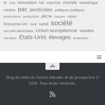
monde
innovation
numérique
IA
lait
marchés
Inde
pac
pesticides
nutrition
politiques publiques
pêche
productions
risques
robots
productivité
société
Royaume-Uni
santé
rural
Union européenne
viandes
sécurité alimentaire
États-Unis
élevages
évaluation
viticulture
Blog de veille du Centre d'études et de prospective ©
2026. Tous droits réservés.