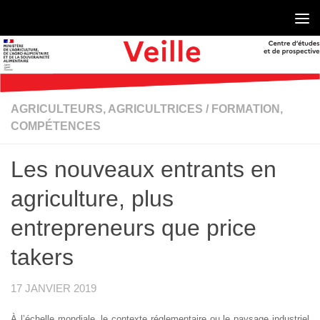
Skip to content
AGRICULTEURS, AGRICULTRICES
/
FORMATION,
COMPÉTENCES
Les nouveaux entrants en
agriculture, plus
entrepreneurs que price
takers
17 JANVIER 2019
À l’échelle mondiale, le contexte réglementaire ou le paysage industriel