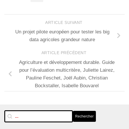
ARTICLE SUIVANT
Un projet pilote européen pour tester les big
data agricoles grandeur nature
ARTICLE PRÉCÉDENT
Agriculture et développement durable. Guide
pour l’évaluation multicritère, Juliette Lairez,
Pauline Feschet, Joël Aubin, Christian
Bockstaller, Isabelle Bouvarel
RechTextuelle-BarreLat
Rechercher
Rechercher