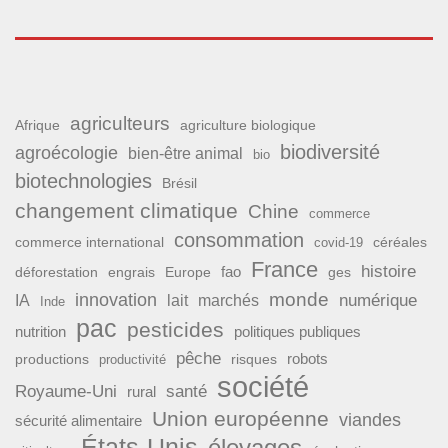
agriculteurs
Afrique
agriculture biologique
biodiversité
agroécologie
bien-être animal
bio
biotechnologies
Brésil
changement climatique
Chine
commerce
consommation
commerce international
covid-19
céréales
France
histoire
fao
déforestation
ges
engrais
Europe
monde
innovation
numérique
IA
lait
marchés
Inde
pac
pesticides
nutrition
politiques publiques
pêche
productions
risques
robots
productivité
société
Royaume-Uni
santé
rural
Union européenne
viandes
sécurité alimentaire
États-Unis