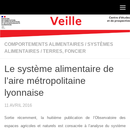
Skip to content
COMPORTEMENTS ALIMENTAIRES
/
SYSTÈMES
ALIMENTAIRES
/
TERRES, FONCIER
Le système alimentaire de
l’aire métropolitaine
lyonnaise
11 AVRIL 2016
Sortie récemment, la huitième publication de l’Observatoire des
espaces agricoles et naturels est consacrée à l’analyse du système