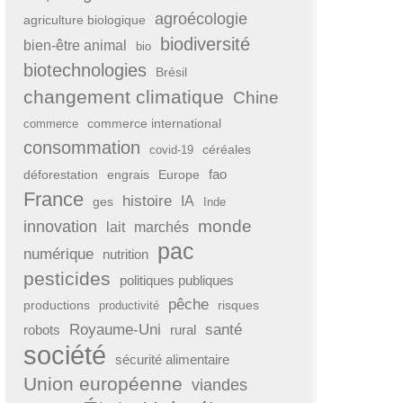
agroécologie
agriculture biologique
biodiversité
bien-être animal
bio
biotechnologies
Brésil
changement climatique
Chine
commerce international
commerce
consommation
covid-19
céréales
fao
déforestation
engrais
Europe
France
histoire
IA
ges
Inde
monde
innovation
lait
marchés
pac
numérique
nutrition
pesticides
politiques publiques
pêche
productions
risques
productivité
Royaume-Uni
santé
rural
robots
société
sécurité alimentaire
Union européenne
viandes