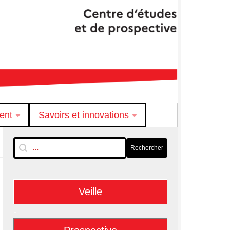
ent
Savoirs et innovations
RechTextuelle-BarreLat
Rechercher
Rechercher
Veille
-