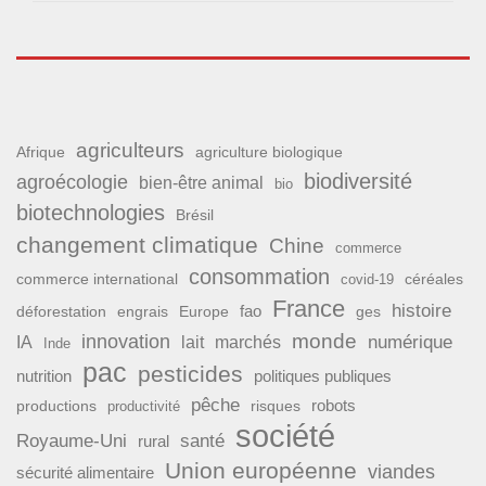
agriculteurs
Afrique
agriculture biologique
biodiversité
agroécologie
bien-être animal
bio
biotechnologies
Brésil
changement climatique
Chine
commerce
consommation
commerce international
covid-19
céréales
France
histoire
fao
déforestation
ges
engrais
Europe
monde
innovation
numérique
IA
lait
marchés
Inde
pac
pesticides
nutrition
politiques publiques
pêche
productions
risques
robots
productivité
société
Royaume-Uni
santé
rural
Union européenne
viandes
sécurité alimentaire