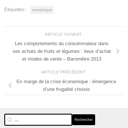
Étiquettes :
numérique
ARTICLE SUIVANT
Les comportements du consommateur dans
ses achats de fruits et légumes : lieux d’achat
et modes de vente – Baromètre 2013
ARTICLE PRÉCÉDENT
En marge de la crise économique : émergence
d’une frugalité choisie
RechTextuelle-BarreLat
Rechercher
Rechercher