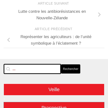
ARTICLE SUIVANT
Lutte contre les antibiorésistances en
Nouvelle-Zélande
ARTICLE PRÉCÉDENT
Représenter les agriculteurs : de l’unité
symbolique à l’éclatement ?
RechTextuelle-BarreLat
Rechercher
Rechercher
Veille
-
Prospective