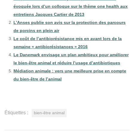
évoquée lors d’un colloque sur le thème one health aux
entretiens Jacques Cartier de 2013
L’Anses publie son avis sur la protection des parcours
de porcins en plein air
Le coût de l’antibiorésistance mis en avant lors de la
semaine « antibiorésistances » 2016
Le Danemark envisage un plan ambitieux pour améliorer
le bien-être animal et réduire l’usage d’antibiotiques
Médiation animale : vers une meilleure prise en compte
du bien-être de l’animal
Étiquettes :
bien-être animal