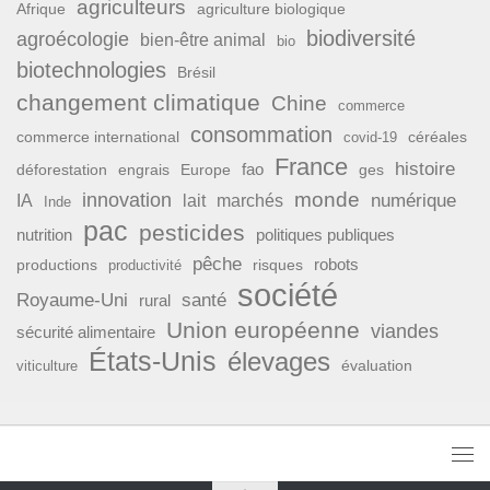
agriculteurs
Afrique
agriculture biologique
biodiversité
agroécologie
bien-être animal
bio
biotechnologies
Brésil
changement climatique
Chine
commerce
consommation
commerce international
covid-19
céréales
France
histoire
fao
déforestation
ges
engrais
Europe
monde
innovation
numérique
IA
lait
marchés
Inde
pac
pesticides
nutrition
politiques publiques
pêche
productions
risques
robots
productivité
société
Royaume-Uni
santé
rural
Union européenne
viandes
sécurité alimentaire
États-Unis
élevages
évaluation
viticulture