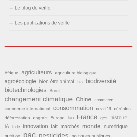
Le blog de veille
Les publications de veille
agriculteurs
Afrique
agriculture biologique
biodiversité
agroécologie
bien-être animal
bio
biotechnologies
Brésil
changement climatique
Chine
commerce
consommation
commerce international
covid-19
céréales
France
histoire
fao
déforestation
ges
engrais
Europe
monde
innovation
numérique
IA
lait
marchés
Inde
pac
pesticides
nutrition
politiques publiques