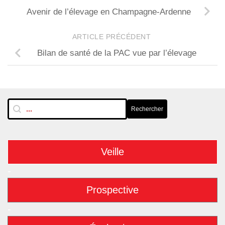
Avenir de l’élevage en Champagne-Ardenne
ARTICLE PRÉCÉDENT
Bilan de santé de la PAC vue par l’élevage
RechTextuelle-BarreLat
Rechercher
Rechercher
Veille
-
Prospective
-