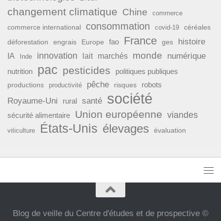
changement climatique
Chine
commerce
consommation
commerce international
covid-19
céréales
France
histoire
fao
déforestation
ges
engrais
Europe
monde
innovation
numérique
IA
lait
marchés
Inde
pac
pesticides
nutrition
politiques publiques
pêche
productions
risques
robots
productivité
société
Royaume-Uni
santé
rural
Union européenne
viandes
sécurité alimentaire
États-Unis
élevages
évaluation
viticulture
Blog de veille du Centre d'études et de prospective ©