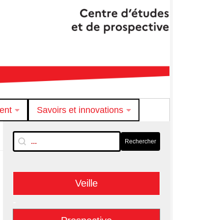
ent
Savoirs et innovations
RechTextuelle-BarreLat
Rechercher
Rechercher
Veille
-