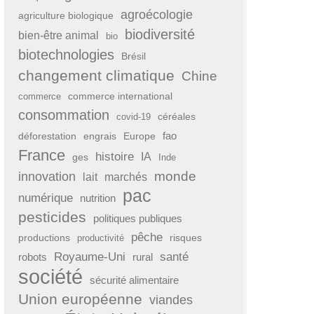
agroécologie
agriculture biologique
biodiversité
bien-être animal
bio
biotechnologies
Brésil
changement climatique
Chine
commerce international
commerce
consommation
covid-19
céréales
fao
déforestation
engrais
Europe
France
histoire
IA
ges
Inde
monde
innovation
lait
marchés
pac
numérique
nutrition
pesticides
politiques publiques
pêche
productions
risques
productivité
Royaume-Uni
santé
rural
robots
société
sécurité alimentaire
Union européenne
viandes