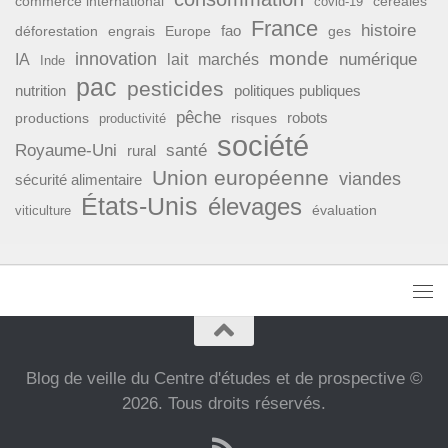
commerce international
covid-19
céréales
France
histoire
fao
déforestation
ges
engrais
Europe
monde
innovation
numérique
IA
lait
marchés
Inde
pac
pesticides
nutrition
politiques publiques
pêche
productions
risques
robots
productivité
société
Royaume-Uni
santé
rural
Union européenne
viandes
sécurité alimentaire
États-Unis
élevages
évaluation
viticulture
Blog de veille du Centre d'études et de prospective ©
2026. Tous droits réservés.