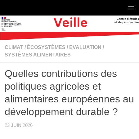
Skip to content
CLIMAT
/
ÉCOSYSTÈMES
/
EVALUATION
/
SYSTÈMES ALIMENTAIRES
Quelles contributions des
politiques agricoles et
alimentaires européennes au
développement durable ?
23 JUIN 2026