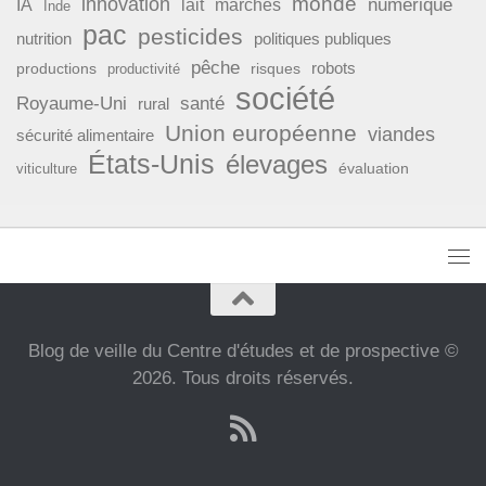
monde
innovation
numérique
IA
lait
marchés
Inde
pac
pesticides
nutrition
politiques publiques
pêche
productions
risques
robots
productivité
société
Royaume-Uni
santé
rural
Union européenne
viandes
sécurité alimentaire
États-Unis
élevages
évaluation
viticulture
Blog de veille du Centre d'études et de prospective ©
2026. Tous droits réservés.