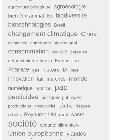
agroécologie
agriculture biologique
biodiversité
bien-être animal
bio
biotechnologies
Brésil
changement climatique
Chine
commerce international
commerce
consommation
covid-19
céréales
fao
déforestation
engrais
Europe
France
histoire
IA
ges
Inde
monde
innovation
lait
marchés
pac
numérique
nutrition
pesticides
politiques publiques
pêche
productions
risques
productivité
Royaume-Uni
santé
rural
robots
société
sécurité alimentaire
Union européenne
viandes