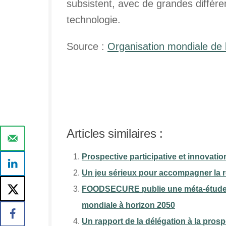
subsistent, avec de grandes différen
technologie.
Source :
Organisation mondiale de
Articles similaires :
Prospective participative et innovat
Un jeu sérieux pour accompagner la réf
FOODSECURE publie une méta-étude pro
mondiale à horizon 2050
Un rapport de la délégation à la pros