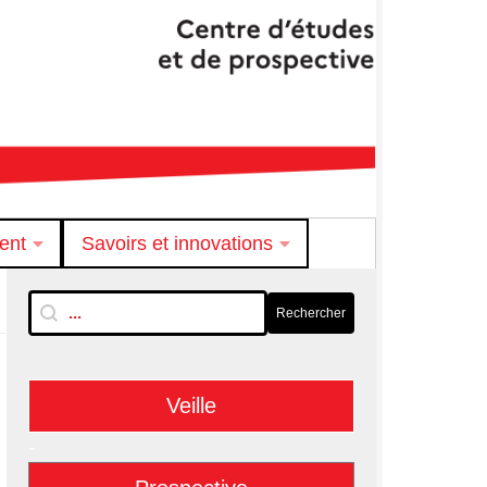
ent
Savoirs et innovations
RechTextuelle-BarreLat
Rechercher
Rechercher
Veille
-