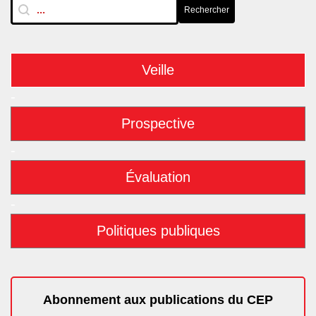
RechTextuelle-BarreLat
Rechercher
Rechercher
Veille
-
Prospective
-
Évaluation
-
Politiques publiques
Abonnement aux publications du CEP