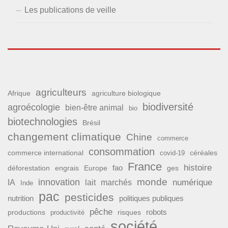
Les publications de veille
agriculteurs
Afrique
agriculture biologique
biodiversité
agroécologie
bien-être animal
bio
biotechnologies
Brésil
changement climatique
Chine
commerce
consommation
commerce international
covid-19
céréales
France
histoire
fao
déforestation
ges
engrais
Europe
monde
innovation
numérique
IA
lait
marchés
Inde
pac
pesticides
nutrition
politiques publiques
pêche
productions
risques
robots
productivité
société