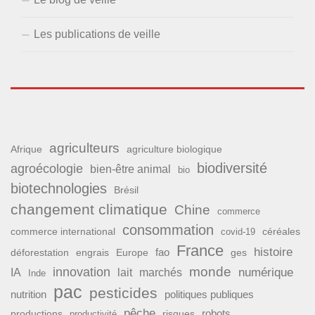
Les publications de veille
agriculteurs
Afrique
agriculture biologique
biodiversité
agroécologie
bien-être animal
bio
biotechnologies
Brésil
changement climatique
Chine
commerce
consommation
commerce international
covid-19
céréales
France
histoire
fao
déforestation
ges
engrais
Europe
monde
innovation
numérique
IA
lait
marchés
Inde
pac
pesticides
nutrition
politiques publiques
pêche
productions
risques
robots
productivité