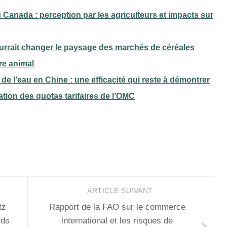
 Canada : perception par les agriculteurs et impacts sur
pourrait changer le paysage des marchés de céréales
tre animal
 de l’eau en Chine : une efficacité qui reste à démontrer
isation des quotas tarifaires de l’OMC
ARTICLE SUIVANT
tz
Rapport de la FAO sur le commerce
rds
international et les risques de