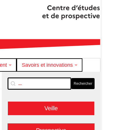
ent
Savoirs et innovations
RechTextuelle-BarreLat
Rechercher
Rechercher
Veille
-