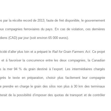
és par la récolte record de 2013, faute de fret disponible, le gouvernement
ux compagnies ferroviaires du pays. En cas de violation, ces dernières
iens (CAD) par jour (soit environ 65 000 euros).
idé d’aller plus loin et a préparé le
Rail for Grain Farmers Act
. Ce projet
rail et à favoriser la concurrence entre les deux compagnies, la
Canadian
rs la mer 94 % du grain destiné à l’export. Les intermédiaires chargés
après le texte en préparation, choisir plus facilement leur compagnie
s de prendre en charge le grain des silos non plus à 30 km des terminaux
terait de la possibilité d’imposer des quotas de transport et de contrôler