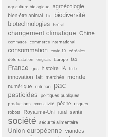
agroécologie
agriculture biologique
biodiversité
bien-être animal
bio
biotechnologies
Brésil
changement climatique
Chine
commerce international
commerce
consommation
covid-19
céréales
fao
déforestation
engrais
Europe
France
histoire
IA
ges
Inde
monde
innovation
lait
marchés
pac
numérique
nutrition
pesticides
politiques publiques
pêche
productions
risques
productivité
Royaume-Uni
santé
rural
robots
société
sécurité alimentaire
Union européenne
viandes