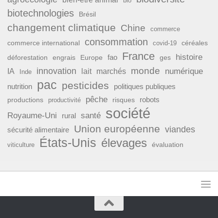
bio
biotechnologies
Brésil
changement climatique
Chine
commerce
consommation
commerce international
covid-19
céréales
France
histoire
fao
déforestation
ges
engrais
Europe
monde
innovation
numérique
IA
lait
marchés
Inde
pac
pesticides
nutrition
politiques publiques
pêche
productions
risques
robots
productivité
société
Royaume-Uni
santé
rural
Union européenne
viandes
sécurité alimentaire
États-Unis
élevages
évaluation
viticulture