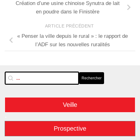
Création d’une usine chinoise Synutra de lait
en poudre dans le Finistère
ARTICLE PRÉCÉDENT
« Penser la ville depuis le rural » : le rapport de
l’ADF sur les nouvelles ruralités
RechTextuelle-BarreLat
Rechercher
Rechercher
Veille
-
Prospective