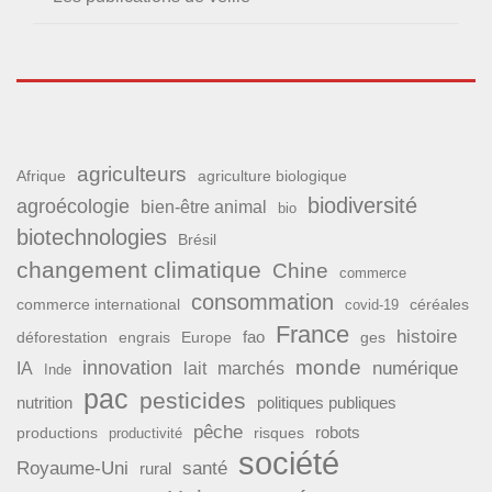
agriculteurs
Afrique
agriculture biologique
biodiversité
agroécologie
bien-être animal
bio
biotechnologies
Brésil
changement climatique
Chine
commerce
consommation
commerce international
covid-19
céréales
France
histoire
fao
déforestation
ges
engrais
Europe
monde
innovation
numérique
IA
lait
marchés
Inde
pac
pesticides
nutrition
politiques publiques
pêche
productions
risques
robots
productivité
société
Royaume-Uni
santé
rural