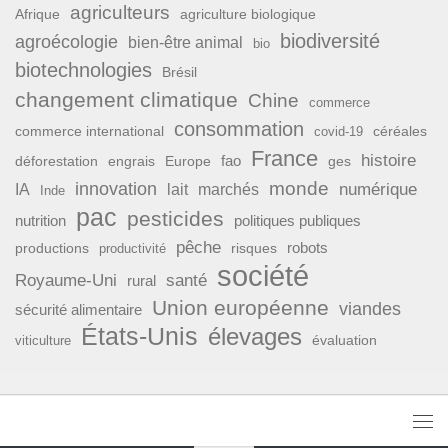
agriculteurs
Afrique
agriculture biologique
biodiversité
agroécologie
bien-être animal
bio
biotechnologies
Brésil
changement climatique
Chine
commerce
consommation
commerce international
covid-19
céréales
France
histoire
fao
déforestation
ges
engrais
Europe
monde
innovation
numérique
IA
lait
marchés
Inde
pac
pesticides
nutrition
politiques publiques
pêche
productions
risques
robots
productivité
société
Royaume-Uni
santé
rural
Union européenne
viandes
sécurité alimentaire
États-Unis
élevages
évaluation
viticulture