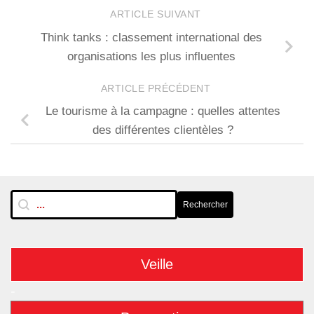
ARTICLE SUIVANT
Think tanks : classement international des
organisations les plus influentes
ARTICLE PRÉCÉDENT
Le tourisme à la campagne : quelles attentes
des différentes clientèles ?
RechTextuelle-BarreLat
Rechercher
Rechercher
Veille
-