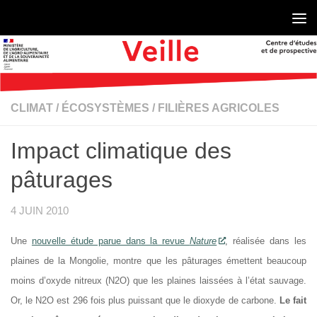
Skip to content
CLIMAT
/
ÉCOSYSTÈMES
/
FILIÈRES AGRICOLES
Impact climatique des
pâturages
4 JUIN 2010
Une
nouvelle étude parue dans la revue
Nature
, réalisée dans les
plaines de la Mongolie, montre que les pâturages émettent beaucoup
moins d’oxyde nitreux (N2O) que les plaines laissées à l’état sauvage.
Or, le N2O est 296 fois plus puissant que le dioxyde de carbone.
Le fait