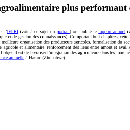
agroalimentaire plus performant
et l’
IFPRI
(voir à ce sujet un
portrait
) ont publié le
rapport annuel
(v
ue et de gestion des connaissances). Comportant huit chapitres, cette é
meilleure organisation des producteurs agricoles, formalisation du sect
 agricole et alimentaire, renforcement des liens entre amont et aval.
l’objectif est de favoriser l’intégration des agriculteurs dans les march
ence annuelle
à Harare (Zimbabwe).